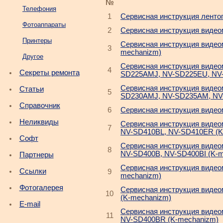
№
Телефония
1
Сервисная инструкция ленто
Фотоаппараты
2
Cервисная инструкция видео
Принтеры
Cервисная инструкция видео
3
mechanizm)
Другое
Cервисная инструкция видео
4
Секреты ремонта
SD225AMJ, NV-SD225EU, NV
Cервисная инструкция видео
Статьи
5
SD230AMJ, NV-SD235AM, NV
Справочник
6
Cервисная инструкция видео
Неликвиды
Cервисная инструкция видео
7
NV-SD410BL, NV-SD410ER (K
Софт
Cервисная инструкция видео
8
NV-SD400B, NV-SD400BI (K-
Партнеры
Cервисная инструкция видео
Ссылки
9
mechanizm)
Фотогалерея
Cервисная инструкция виде
10
(K-mechanizm)
E-mail
Cервисная инструкция виде
11
NV-SD400BR (K-mechanizm)