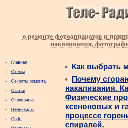
о ремонте фотоаппаратов и принт
накаливания, фотограф
Главная
Как выбрать 
Схемы
Почему сгора
Секреты ремонта
накаливания. К
Статьи
Физические про
Справочник
ксеноновых и г
Неликвиды
процессе горен
Софт
спиралей.