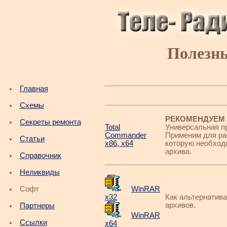
Полезн
Главная
Схемы
РЕКОМЕНДУЕМ 
Секреты ремонта
Total
Универсальная п
Commander
Применим для ра
Статьи
x86, x64
которую необходи
архива.
Справочник
Неликвиды
Софт
WinRAR
x32
Как альтернатив
архивов.
Партнеры
WinRAR
Ссылки
x64