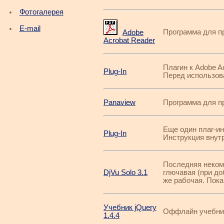
Фотогалерея
E-mail
Программа для п
Adobe
Acrobat Reader
Плагин к Adobe A
Plug-In
Перед использова
Panaview
Программа для пр
Еще один плаг-ин
Plug-In
Инструкция внутр
Последняя неком
DjVu Solo 3.1
глючавая (при до
же рабочая. Пока
Учебник jQuery
Оффлайн учебник 
1.4.4