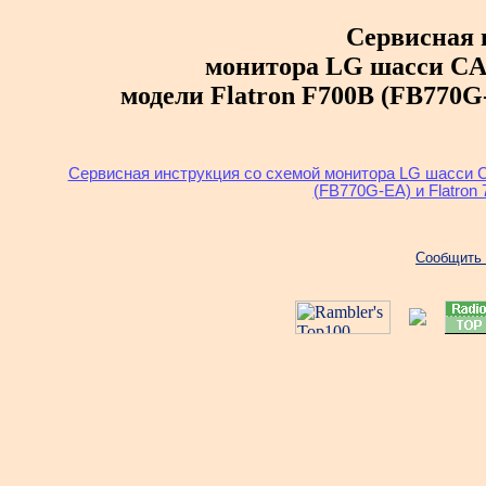
Сервисная 
монитора LG шасси CA-
модели Flatron F700B (FB770G
Сервисная инструкция со схемой монитора LG шасси C
(FB770G-EA) и Flatron
Сообщить 