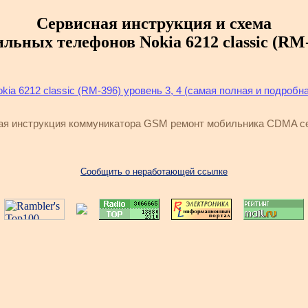
Сервисная инструкция и схема
льных телефонов Nokia 6212 classic (RM
a 6212 classic (RM-396) уровень 3, 4 (самая полная и подробна
ная инструкция коммуникатора GSM ремонт мобильника CDMA с
Сообщить о неработающей ссылке