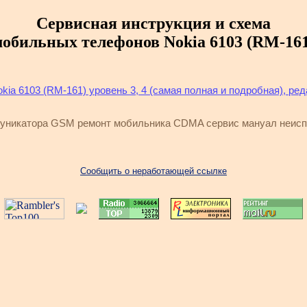
Сервисная инструкция и схема
мобильных телефонов Nokia 6103 (RM-161
a 6103 (RM-161) уровень 3, 4 (самая полная и подробная), ред
муникатора GSM ремонт мобильника CDMA сервис мануал неисп
Сообщить о неработающей ссылке